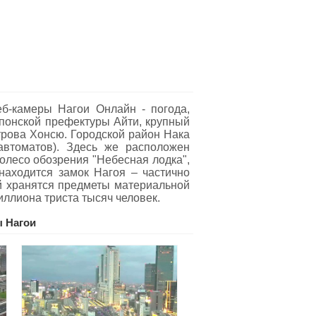
б-камеры Нагои Oнлайн - погода,
японской префектуры Айти, крупный
рова Хонсю. Городской район Нака
автоматов). Здесь же расположен
колесо обозрения "Небесная лодка",
находится замок Нагоя – частично
ой хранятся предметы материальной
иллиона триста тысяч человек.
 Нагои