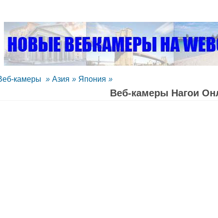
Веб-камеры
»
Азия
»
Япония
»
Веб-камеры Нагои Oн