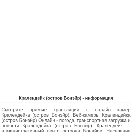
Кралендейк (остров Бонэйр) - информация
Смотрите прямые трансляции с онлайн камер
Кралендейка (остров Бонэйр). Веб-камеры Кралендейка
(остров Бонэйр) Oнлайн - погода, транспортная загрузка и
новости Кралендейка (остров Бонэйр). Кралендейк —
административный центр острова Бонайре. Население