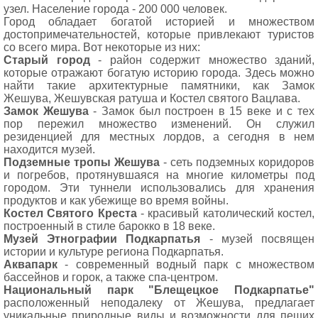
узел. Население города - 200 000 человек.
Город обладает богатой историей и множеством
достопримечательностей, которые привлекают туристов
со всего мира. Вот некоторые из них:
Старый город
- район содержит множество зданий,
которые отражают богатую историю города. Здесь можно
найти такие архитектурные памятники, как Замок
Жешува, Жешувская ратуша и Костел святого Вацлава.
Замок Жешува
- Замок был построен в 15 веке и с тех
пор пережил множество изменений. Он служил
резиденцией для местных лордов, а сегодня в нем
находится музей.
Подземные тропы Жешува
- сеть подземных коридоров
и погребов, протянувшаяся на многие километры под
городом. Эти туннели использовались для хранения
продуктов и как убежище во время войны.
Костел Святого Креста
- красивый католический костел,
построенный в стиле барокко в 18 веке.
Музей Этнографии Подкарпатья
- музей посвящен
истории и культуре региона Подкарпатья.
Аквапарк
- современный водный парк с множеством
бассейнов и горок, а также спа-центром.
Национальный парк "Блещецкое Подкарпатье"
расположенный неподалеку от Жешува, предлагает
уникальные природные виды и возможности для пеших