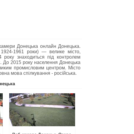
-камери Донецька онлайн Донецька.
 1924-1961 роки) — велике місто,
4 року знаходиться під контролем
 є. До 2015 року населення Донецька
еликим промисловим центром. Місто
овна мова спілкування - російська.
нецька