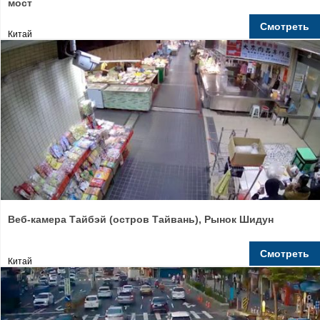
мост
Смотреть
Китай
Веб-камера Тайбэй (остров Тайвань), Рынок Шидун
Смотреть
Китай