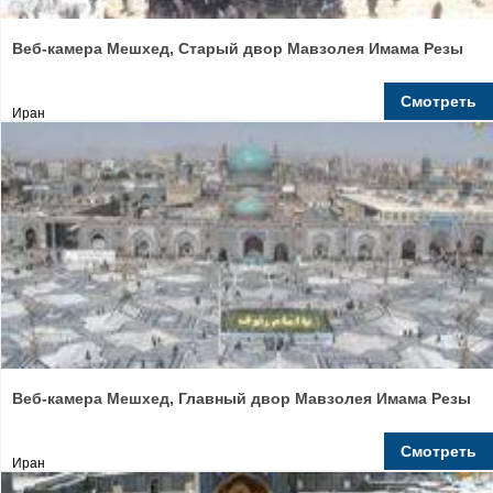
Веб-камера Мешхед, Старый двор Мавзолея Имама Резы
Смотреть
Иран
Веб-камера Мешхед, Главный двор Мавзолея Имама Резы
Смотреть
Иран