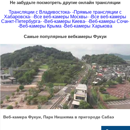
Не забудьте посмотреть другие онлайн трансляции
Трансляции с Владивостока-
-Прямые трансляции с
Хабаровска-
-Все веб-камеры Москвы-
-Все веб-камеры
Санкт-Петербурга-
-Веб-камеры Киева-
-Веб-камеры Сочи-
-Веб-камеры Крыма
-Веб-камеры Харькова
Самые популярные вебкамеры Фукуи
Веб-камера Фукуи, Парк Нишияма в пригороде Сабаэ