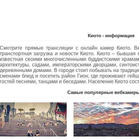
Киото - информация
Смотрите прямые трансляции с онлайн камер Киото. Ве
транспортная загрузка и новости Киото. Киото – бывшая
известная своими многочисленными буддистскими храмам
архитектуры, садами, императорскими дворцами, синтои
деревянными домами. В городе стоит побывать на традици
сменами блюд и посетить район Гион, где проживают гей
гостей песнями, танцами и беседами. Население Киото сос
Самые популярные вебкамеры