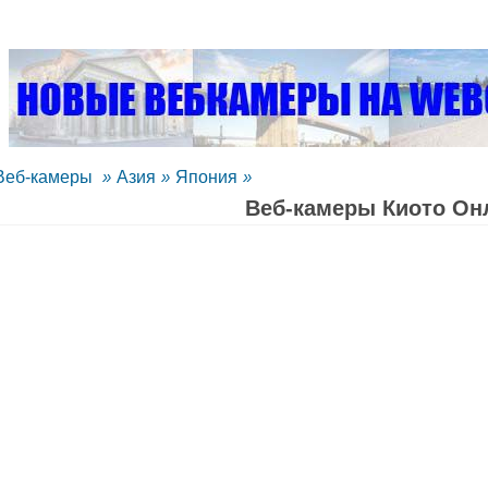
Веб-камеры
»
Азия
»
Япония
»
Веб-камеры Киото Oн