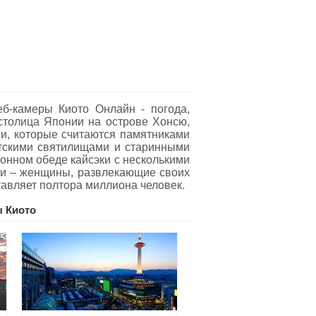
б-камеры Киото Oнлайн - погода,
 столица Японии на острове Хонсю,
и, которые считаются памятниками
стскими святилищами и старинными
онном обеде кайсэки с несколькими
ши – женщины, развлекающие своих
тавляет полтора миллиона человек.
 Киото