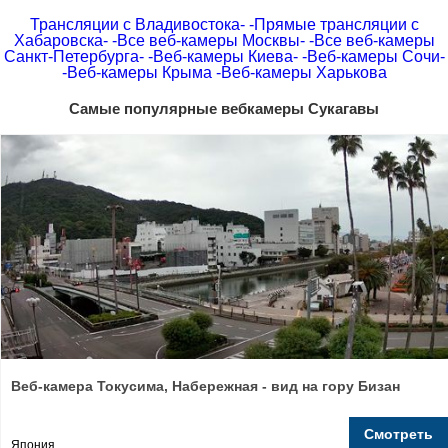
Трансляции с Владивостока-
-Прямые трансляции с
Хабаровска-
-Все веб-камеры Москвы-
-Все веб-камеры
Санкт-Петербурга-
-Веб-камеры Киева-
-Веб-камеры Сочи-
-Веб-камеры Крыма
-Веб-камеры Харькова
Самые популярные вебкамеры Сукагавы
Веб-камера Токусима, Набережная - вид на гору Бизан
Смотреть
Япония