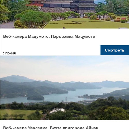
Веб-камера Мацумото, Парк замка Мацумото
Смотреть
Япония
Веб-камера Увадзима, Бухта пригорода Айнан