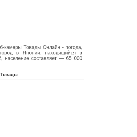
б-камеры Товады Oнлайн - погода,
 город в Японии, находящийся в
2, население составляет — 65 000
 Товады