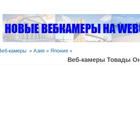
Веб-камеры
»
Азия
»
Япония
»
Веб-камеры Товады O