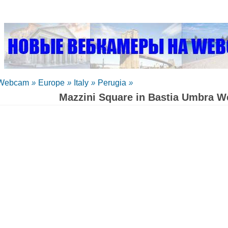
Webcam
»
Europe
»
Italy
»
Perugia
»
Mazzini Square in Bastia Umbra W