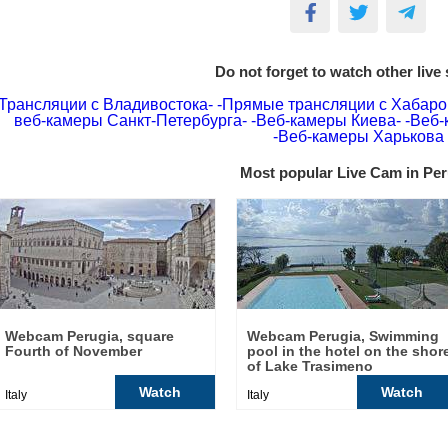
Do not forget to watch other live
Трансляции с Владивостока-
-Прямые трансляции с Хабаро
веб-камеры Санкт-Петербурга-
-Веб-камеры Киева-
-Веб-
-Веб-камеры Харькова
Most popular Live Cam in Per
Webcam Perugia, square
Webcam Perugia, Swimming
Fourth of November
pool in the hotel on the shor
of Lake Trasimeno
Watch
Watch
Italy
Italy