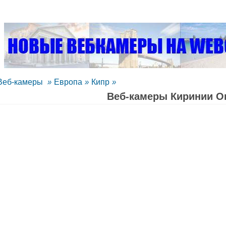
Веб-камеры
»
Европа
»
Кипр
»
Веб-камеры Киринии O