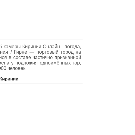
б-камеры Киринии Oнлайн - погода,
ения / Гирне — портовый город на
йся в составе частично признанной
жена у подножия одноимённых гор,
00 человек.
Киринии