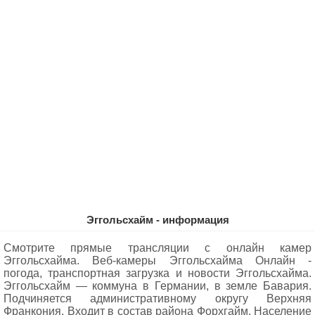
Эггольсхайм - информация
Смотрите прямые трансляции с онлайн камер
Эггольсхайма. Веб-камеры Эггольсхайма Oнлайн -
погода, транспортная загрузка и новости Эггольсхайма.
Эггольсхайм — коммуна в Германии, в земле Бавария.
Подчиняется административному округу Верхняя
Франкония. Входит в состав района Форхгайм. Население