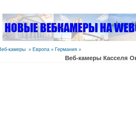
Веб-камеры
»
Европа
»
Германия
»
Веб-камеры Касселя O