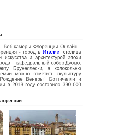
я
. Веб-камеры Флоренции Oнлайн -
оренция - город в
Италии
, столица
и искусства и архитектурой эпохи
орода – кафедральный собор Дуомо.
кту Брунеллески, а колокольню
емии можно отметить скульптуру
"Рождение Венеры" Боттичелли и
ии в 2018 году составило 390 000
лоренции