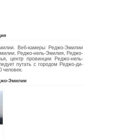
ция
милии. Веб-камеры Реджо-Эмилии
Эмилии. Реджо-нель-Эмилия, Реджо-
я, центр провинции Реджо-нель-
едует путать с городом Реджо-ди-
0 человек.
джо-Эмилии