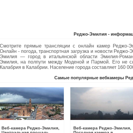
Реджо-Эмилия - информа
Смотрите прямые трансляции с онлайн камер Реджо-Э
Oнлайн - погода, транспортная загрузка и новости Реджо-
Эмилия — город в итальянской области Эмилия-Романь
Эмилия, на полпути между Моденой и Пармой. Его не сл
Калабрия в Калабрии. Население города составляет 160 00
Самые популярные вебкамеры Ре
Веб-камера Реджо-Эмилия,
Веб-камера Реджо-Эмилия,
Центральная площадь
Погодная камера в