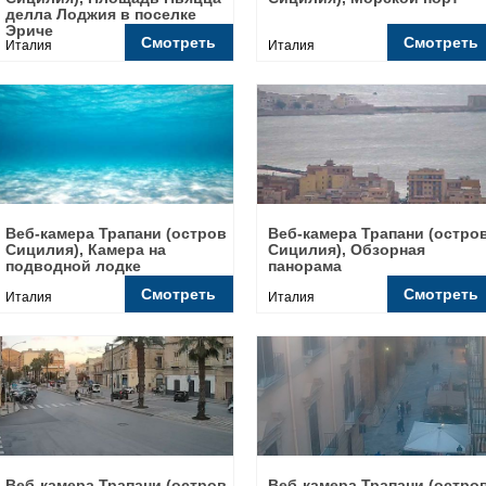
делла Лоджия в поселке
Эриче
Смотреть
Смотреть
Италия
Италия
Веб-камера Трапани (остров
Веб-камера Трапани (остро
Сицилия), Камера на
Сицилия), Обзорная
подводной лодке
панорама
Смотреть
Смотреть
Италия
Италия
Веб-камера Трапани (остров
Веб-камера Трапани (остро