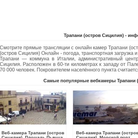
Трапани (остров Сицилия) - ин
Смотрите прямые трансляции с онлайн камер Трапани (ос
(остров Сицилия) Oнлайн - погода, транспортная загрузка 
Трапани — коммуна в Италии, административный центр
Сицилия. Расположен в 60-ти километрах к западу от Пал
70 000 человек. Покровителем населённого пункта считаетс
Самые популярные вебкамеры Трапани (
Веб-камера Трапани (остров
Веб-камера Трапани (остро
Сицилия), Площадь Пьяцца
Сицилия), Морской порт