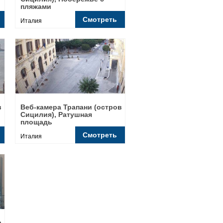
пляжами
Смотреть
Италия
в
Веб-камера Трапани (остров
Сицилия), Ратушная
площадь
Смотреть
Италия
в