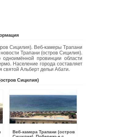
формация
тров Сицилия). Веб-камеры Трапани
и новости Трапани (остров Сицилия).
 одноимённой провинции области
ермо. Население города составляет
я святой Альберт дельи Абати.
остров Сицилия)
в
Веб-камера Трапани (остров
Сицилия), Побережье с