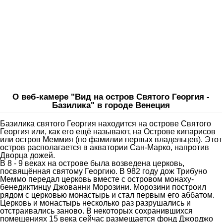
О веб-камере "Вид на остров Святого Георгия -
Базилика" в городе Венеция
Базилика святого Георгия находится на острове Святого
Георгия или, как его ещё называют, на Острове кипарисов
или остров Меммия (по фамилии первых владельцев). Этот
остров располагается в акватории Сан-Марко, напротив
Дворца дожей.
В 8 - 9 веках на острове была возведена церковь,
посвящённая святому Георгию. В 982 году дож Трибуно
Меммо передал церковь вместе с островом монаху-
бенедиктинцу Джованни Морозини. Морозини построил
рядом с церковью монастырь и стал первым его аббатом.
Церковь и монастырь несколько раз разрушались и
отстраивались заново. В некоторых сохранившихся
помещениях 15 века сейчас размещается фонд Джорджо