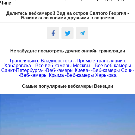
Чини.
Делитесь вебкамерой Вид на остров Святого Георгия -
Базилика со своими друзьями в соцсетях
Не забудьте посмотреть другие онлайн трансляции
Трансляции с Владивостока-
-Прямые трансляции с
Хабаровска-
-Все веб-камеры Москвы-
-Все веб-камеры
Санкт-Петербурга-
-Веб-камеры Киева-
-Веб-камеры Сочи-
-Веб-камеры Крыма
-Веб-камеры Харькова
Самые популярные вебкамеры Венеции