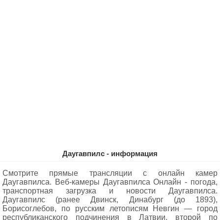
Даугавпилс - информация
Смотрите прямые трансляции с онлайн камер
Даугавпилса. Веб-камеры Даугавпилса Oнлайн - погода,
транспортная загрузка и новости Даугавпилса.
Даугавпилс (ранее Двинск, Динабург (до 1893),
Борисоглебов, по русским летописям Невгин — город
республиканского подчинения в Латвии, второй по