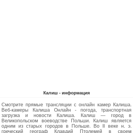
Калиш - информация
Смотрите прямые трансляции с онлайн камер Калиша.
Веб-камеры Калиша Oнлайн - погода, транспортная
загрузка и новости Калиша. Калиш — город в
Великопольском воеводстве Польши. Калиш является
одним из старых городов в Польше. Во II веке н. э.
греческий географ Клавдий Птолемей в своем