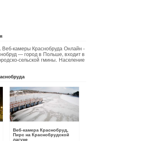
я
. Веб-камеры Краснобруда Oнлайн -
снобруд — город в Польше, входит в
ородско-сельской гмины. Население
аснобруда
Веб-камера Краснобруд,
Пирс на Краснобрудской
лагуне