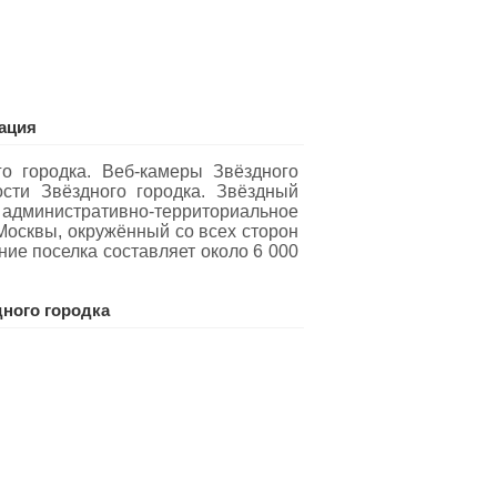
ация
о городка. Веб-камеры Звёздного
ости Звёздного городка. Звёздный
е административно-территориальное
Москвы, окружённый со всех сторон
ие поселка составляет около 6 000
ного городка