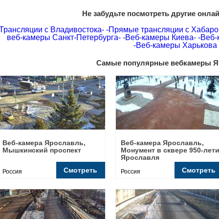
Не забудьте посмотреть другие онла
Трансляции с Владивостока-
-Прямые трансляции с Хабаро
веб-камеры Санкт-Петербурга-
-Веб-камеры Киева-
-Веб-
-Веб-камеры Харькова
Самые популярные вебкамеры Я
Веб-камера Ярославль,
Веб-камера Ярославль,
Мышкинский проспект
Монумент в сквере 950-лет
Ярославля
Смотреть
Смотреть
Россия
Россия