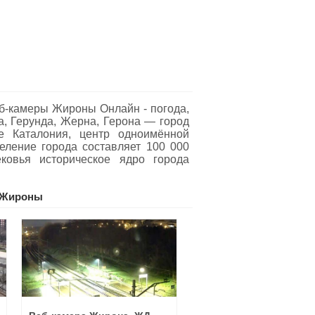
б-камеры Жироны Oнлайн - погода,
а, Герунда, Жерна, Герона — город
е Каталония, центр одноимённой
еление города составляет 100 000
ковья историческое ядро города
 Жироны