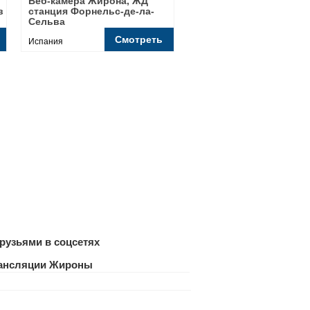
Веб-камера Жирона, ЖД
в
станция Форнельс-де-ла-
Сельва
Смотреть
Испания
рузьями в соцсетях
трансляции Жироны