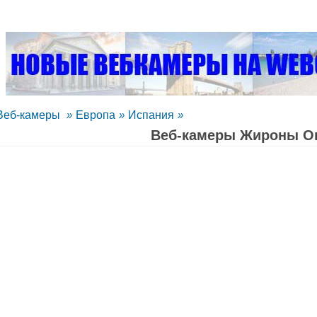
Веб-камеры
»
Европа
»
Испания
»
Веб-камеры Жироны O