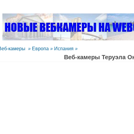
Веб-камеры
»
Европа
»
Испания
»
Веб-камеры Теруэла O