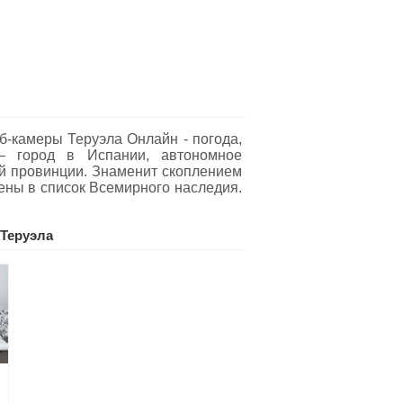
б-камеры Теруэла Oнлайн - погода,
 — город в Испании, автономное
й провинции. Знаменит скоплением
ены в список Всемирного наследия.
Теруэла