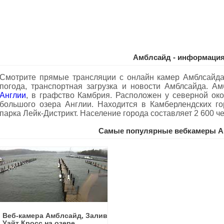
Амблсайд - информаци
Смотрите прямые трансляции с онлайн камер Амблсайда
погода, транспортная загрузка и новости Амблсайда. А
Англии
, в графство Камбрия. Расположен у северной око
большого озера Англии. Находится в Камберлендских го
парка Лейк-Дистрикт. Население города составляет 2 600 че
Самые популярные вебкамеры А
Веб-камера Амблсайд, Залив
Уайт Кросс на озере