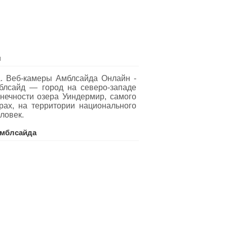
я
. Веб-камеры Амблсайда Oнлайн -
мблсайд — город на северо-западе
нечности озера Уиндермир, самого
рах, на территории национального
ловек.
мблсайда