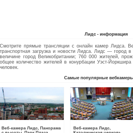
Лидс - информация
Смотрите прямые трансляции с онлайн камер Лидса. Ве
транспортная загрузка и новости Лидса. Лидс — город в
величине город Великобритании; 760 000 жителей, про
общее количество жителей в конурбации Уэст-Йоркшира
человек.
Самые популярные вебкамеры
Веб-камера Лидс, Панорама
Веб-камера Лидс,
с высоты, Парк Плаза
Католическая церковь