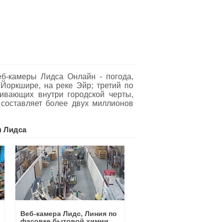
б-камеры Лидса Oнлайн - погода,
 Йоркшире, на реке Эйр; третий по
живающих внутри городской черты,
 составляет более двух миллионов
 Лидса
Веб-камера Лидс, Линия по
фасовке бытовой химии