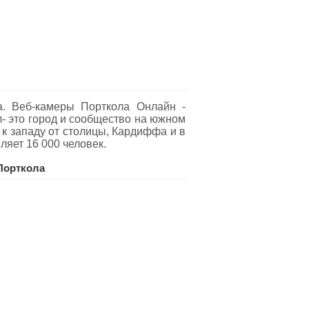
. Веб-камеры Порткола Oнлайн -
л- это город и сообщество на южном
к западу от столицы, Кардиффа и в
ляет 16 000 человек.
Порткола