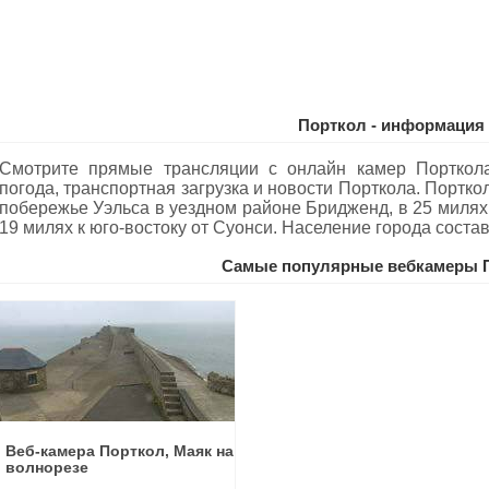
Порткол - информация
Смотрите прямые трансляции с онлайн камер Порткола
погода, транспортная загрузка и новости Порткола. Портко
побережье Уэльса в уездном районе Бридженд, в 25 милях 
19 милях к юго-востоку от Суонси. Население города состав
Самые популярные вебкамеры 
Веб-камера Порткол, Маяк на
волнорезе