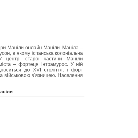
ери Маніли онлайн Маніли. Маніла –
усон, в якому іспанська колоніальна
У центрі старої частини Маніли
міста – фортеця Інтрамурос. У ній
носиться до XVI століття, і форт
ла військовою в'язницею. Населення
аніли