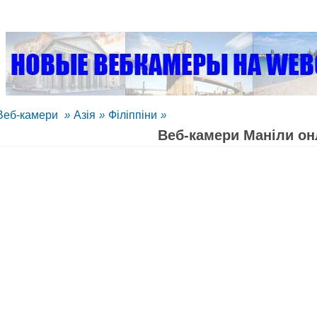
Веб-камери
»
Азія
»
Філіппіни
»
Веб-камери Маніли он