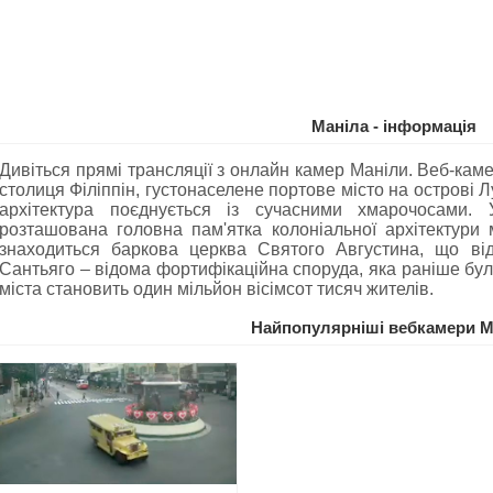
Маніла - інформація
Дивіться прямі трансляції з онлайн камер Маніли. Веб-кам
столиця Філіппін, густонаселене портове місто на острові Л
архітектура поєднується із сучасними хмарочосами. 
розташована головна пам'ятка колоніальної архітектури 
знаходиться баркова церква Святого Августина, що від
Сантьяго – відома фортифікаційна споруда, яка раніше бу
міста становить один мільйон вісімсот тисяч жителів.
Найпопулярніші вебкамери М