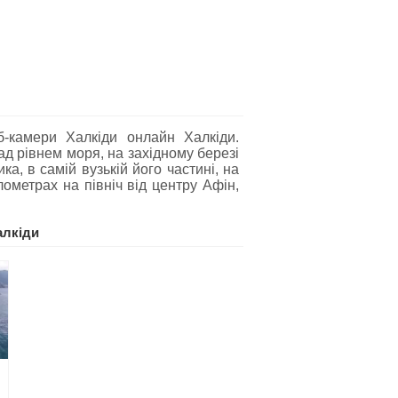
б-камери Халкіди онлайн Халкіди.
над рівнем моря, на західному березі
а, в самій вузькій його частині, на
лометрах на північ від центру Афін,
алкіди