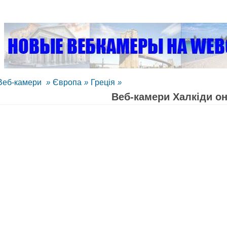
Веб-камери
»
Європа
»
Греція
»
Веб-камери Халкіди о