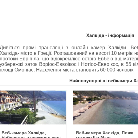
Халкіда - інформація
Дивіться прямі трансляції з онлайн камер Халкіди. Ве
Халкіда- місто в Греції. Розташований на висоті 10 метрів 
протоки Евріпіла, що відокремлює острів Евбею від материк
узбережжі заток Воріос-Еввоікос і Нотіос-Еввоікос, в 55 кі
площі Омоніас. Населення міста становить 60 000 чоловік.
Найпопулярніші вебкамери Х
Веб-камера Халкіда,
Веб-камера Халкіда, Пляж
Набережна з пляжем в селі
готелю Ilia Mare