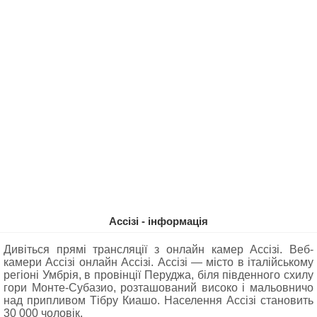
Ассізі - інформація
Дивіться прямі трансляції з онлайн камер Ассізі. Веб-
камери Ассізі онлайн Ассізі. Ассізі — місто в італійському
регіоні Умбрія, в провінції Перуджа, біля південного схилу
гори Монте-Субазио, розташований високо і мальовничо
над припливом Тібру Киашо. Населення Ассізі становить
30 000 чоловік.