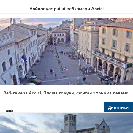
Найпопулярніші вебкамери Ассізі
Веб-камера Ассізі, Площа комуни, фонтан з трьома левами
Дивитися
Італія