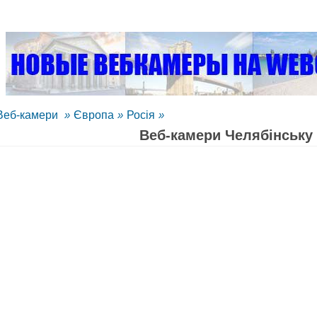
Веб-камери
»
Європа
»
Росія
»
Веб-камери Челябінську