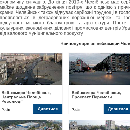
економічну ситуацію. До кінця 2010-х Челябінськ має серй
майже щоденне забруднення повітря, що є однією з причин
країни. Челябінськ також відчуває серйозні труднощі в госп
проявляється в деградованих дорожньої мережі та гро
відсутності міського благоустрою та архітектури. Проте
культурних, економічних, ділових і промислових центрів Ур
від валового муніципального продукту.
Найпопулярніші вебкамери Чел
Веб-камера Челябінськ,
Веб-камера Челябінськ,
Центральна Площа
Проспект Перемоги
Революції
Дивитися
Дивитися
Росія
Росія