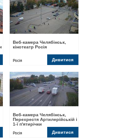
Веб-камера Челябінськ,
и
кінотеатр Росія
Дивитися
Росія
Веб-камера Челябінськ,
Перехрестя Артилерійській і
1-ї п'ятирічки
Дивитися
Росія