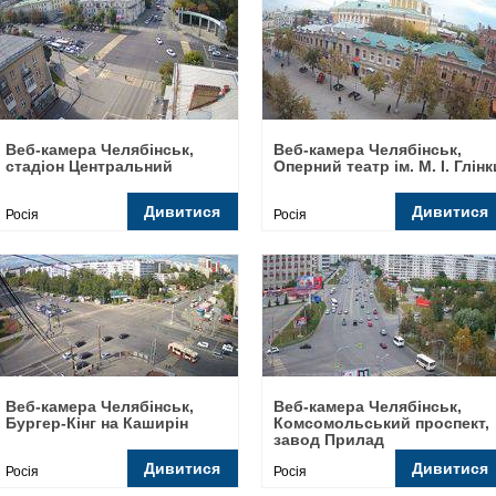
Веб-камера Челябінськ,
Веб-камера Челябінськ,
стадіон Центральний
Оперний театр ім. М. І. Глінк
Дивитися
Дивитися
Росія
Росія
Веб-камера Челябінськ,
Веб-камера Челябінськ,
Бургер-Кінг на Каширін
Комсомольський проспект,
завод Прилад
Дивитися
Дивитися
Росія
Росія