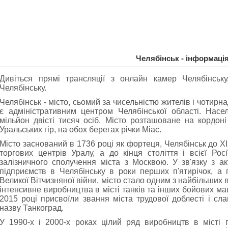
Челябінськ - інформаці
Дивіться прямі трансляції з онлайн камер Челябінськ
Челябінську.
Челябінськ
- місто, сьомий за чисельністю жителів і чотир
є адміністративним центром Челябінської області. Насе
мільйон двісті тисяч осіб. Місто розташоване на кордоні 
Уральських гір, на обох берегах річки Міас.
Місто заснований в 1736 році як фортеця, Челябінськ до X
торгових центрів Уралу, а до кінця століття і всієї Рос
залізничного сполучення міста з Москвою. У зв'язку з 
підприємств в Челябінську в роки перших п'ятирічок, а п
Великої Вітчизняної війни, місто стало одним з найбільши
інтенсивне виробництва в місті танків та інших бойових м
2015 році присвоїли звання міста трудової доблесті і сл
назву Танкоград.
У 1990-х і 2000-х роках цілий ряд виробництв в місті 