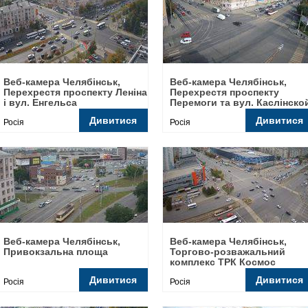
Веб-камера Челябінськ,
Веб-камера Челябінськ,
Перехрестя проспекту Леніна
Перехрестя проспекту
і вул. Енгельса
Перемоги та вул. Каслінско
Дивитися
Дивитися
Росія
Росія
Веб-камера Челябінськ,
Веб-камера Челябінськ,
Привокзальна площа
Торгово-розважальний
комплекс ТРК Космос
Дивитися
Дивитися
Росія
Росія