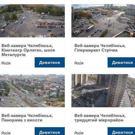
Веб-камера Челябінськ,
Веб-камера Челябінськ,
Кінотеатр Орлятко, шосе
Гіпермаркет Стрічка
Металургів
Дивитися
Дивитися
Росія
Росія
Веб-камера Челябінськ,
Веб-камера Челябінськ,
Панорама з висоти
тридцятий мікрорайон
Дивитися
Дивитися
Росія
Росія