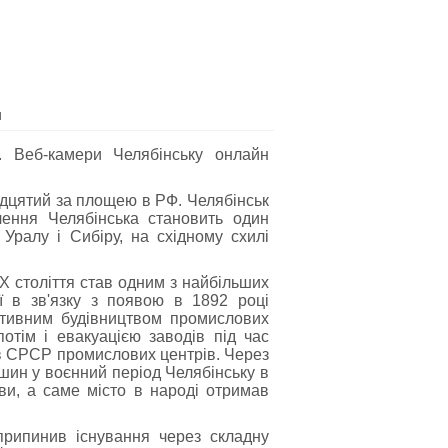
я
у. Веб-камери Челябінську онлайн
надцятий за площею в РФ. Челябінськ
лення Челябінська становить один
Уралу і Сибіру, ​​на східному схилі
IX століття став одним з найбільших
ії в зв'язку з появою в 1892 році
активним будівництвом промислових
отім і евакуацією заводів під час
х в СРСР промислових центрів. Через
ашин у воєнний період Челябінську в
ави, а саме місто в народі отримав
припинив існування через складну