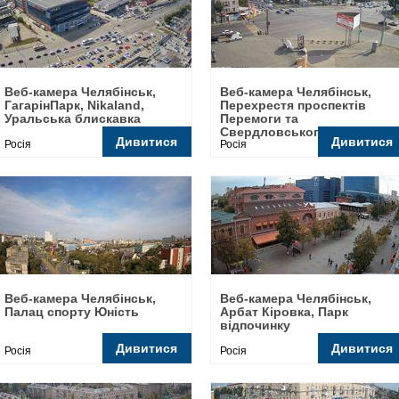
Веб-камера Челябінськ,
Веб-камера Челябінськ,
ГагарінПарк, Nikaland,
Перехрестя проспектів
Уральська блискавка
Перемоги та
Свердловського
Дивитися
Дивитися
Росія
Росія
Веб-камера Челябінськ,
Веб-камера Челябінськ,
Палац спорту Юність
Арбат Кіровка, Парк
відпочинку
Дивитися
Дивитися
Росія
Росія