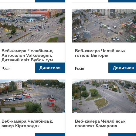
Веб-камера Челябінськ,
Веб-камера Челябінськ,
Автосалон Volkswagen,
готель Вікторія
Дитячий світ Бубль гум
Дивитися
Дивитися
Росія
Росія
Веб-камера Челябінськ,
Веб-камера Челябінськ,
сквер Кіргородок
проспект Комарова