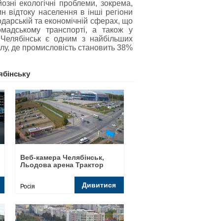
озні екологічні проблеми, зокрема,
 відтоку населення в інші регіони
одарській та економічній сферах, що
мадському транспорті, а також у
, Челябінськ є одним з найбільших
алу, де промисловість становить 38%
ябінську
Веб-камера Челябінськ,
Льодова арена Трактор
Дивитися
Росія