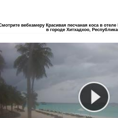
Смотрите вебкамеру Красивая песчаная коса в отеле
в городе Хитхадхоо, Республик