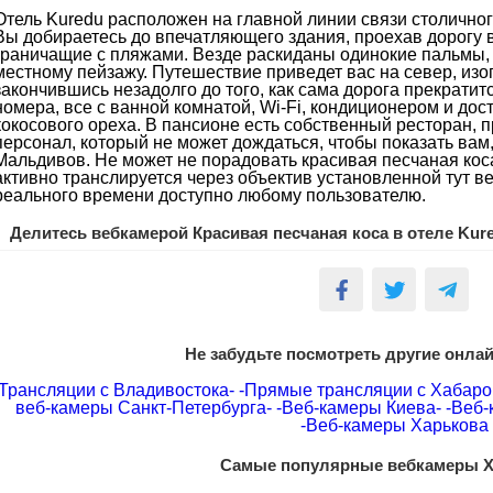
Отель Kuredu расположен на главной линии связи столичног
Вы добираетесь до впечатляющего здания, проехав дорогу 
граничащие с пляжами. Везде раскиданы одинокие пальмы,
местному пейзажу. Путешествие приведет вас на север, изо
закончившись незадолго до того, как сама дорога прекратит
номера, все с ванной комнатой, Wi-Fi, кондиционером и дос
кокосового ореха. В пансионе есть собственный ресторан,
персонал, который не может дождаться, чтобы показать вам,
Мальдивов. Не может не порадовать красивая песчаная коса
активно транслируется через объектив установленной тут в
реального времени доступно любому пользователю.
Делитесь вебкамерой Красивая песчаная коса в отеле Kur
Не забудьте посмотреть другие онла
Трансляции с Владивостока-
-Прямые трансляции с Хабаро
веб-камеры Санкт-Петербурга-
-Веб-камеры Киева-
-Веб-
-Веб-камеры Харькова
Самые популярные вебкамеры Х