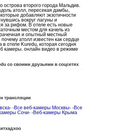
о острова второго города Мальдив.
вдоль атолл, пересекая дамбы,
 которые добавляют экзотичности
гнувшись вокруг лагуны и
ся за рифом. В отеле есть новые
таточным местом для качель из
 прачечная и опытный местный
 почему атолл известен как сердце
 в отеле Kuredu, которая сегодня
еб камеры. онлайн видео в режиме
edu со своими друзьями в соцсетях
йн трансляции
вска-
-Все веб-камеры Москвы-
-Все
камеры Сочи-
-Веб-камеры Крыма
итхадхоо