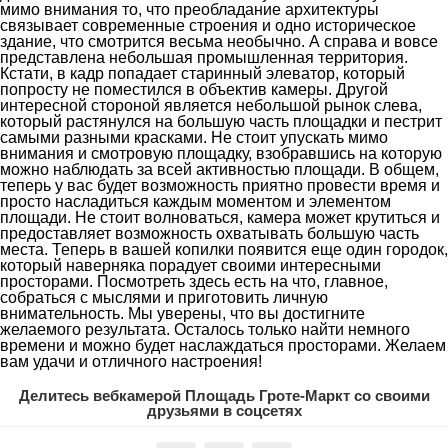
мимо внимания то, что преобладание архитектуры
связывает современные строения и одно историческое
здание, что смотрится весьма необычно. А справа и вовсе
представлена небольшая промышленная территория.
Кстати, в кадр попадает старинный элеватор, который
попросту не поместился в объектив камеры. Другой
интересной стороной является небольшой рынок слева,
который растянулся на большую часть площадки и пестрит
самыми разными красками. Не стоит упускать мимо
внимания и смотровую площадку, взобравшись на которую
можно наблюдать за всей активностью площади. В общем,
теперь у вас будет возможность приятно провести время и
просто насладиться каждым моментом и элементом
площади. Не стоит волноваться, камера может крутиться и
предоставляет возможность охватывать большую часть
места. Теперь в вашей копилки появится еще один городок,
который наверняка порадует своими интересными
просторами. Посмотреть здесь есть на что, главное,
собраться с мыслями и приготовить личную
внимательность. Мы уверены, что вы достигните
желаемого результата. Осталось только найти немного
времени и можно будет наслаждаться просторами. Желаем
вам удачи и отличного настроения!
Делитесь вебкамерой Площадь Гроте-Маркт со своими
друзьями в соцсетях