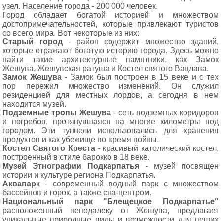
узел. Население города - 200 000 человек.
Город обладает богатой историей и множеством
достопримечательностей, которые привлекают туристов
со всего мира. Вот некоторые из них:
Старый город
- район содержит множество зданий,
которые отражают богатую историю города. Здесь можно
найти такие архитектурные памятники, как Замок
Жешува, Жешувская ратуша и Костел святого Вацлава.
Замок Жешува
- Замок был построен в 15 веке и с тех
пор пережил множество изменений. Он служил
резиденцией для местных лордов, а сегодня в нем
находится музей.
Подземные тропы Жешува
- сеть подземных коридоров
и погребов, протянувшаяся на многие километры под
городом. Эти туннели использовались для хранения
продуктов и как убежище во время войны.
Костел Святого Креста
- красивый католический костел,
построенный в стиле барокко в 18 веке.
Музей Этнографии Подкарпатья
- музей посвящен
истории и культуре региона Подкарпатья.
Аквапарк
- современный водный парк с множеством
бассейнов и горок, а также спа-центром.
Национальный парк "Блещецкое Подкарпатье"
расположенный неподалеку от Жешува, предлагает
уникальные природные виды и возможности для пеших