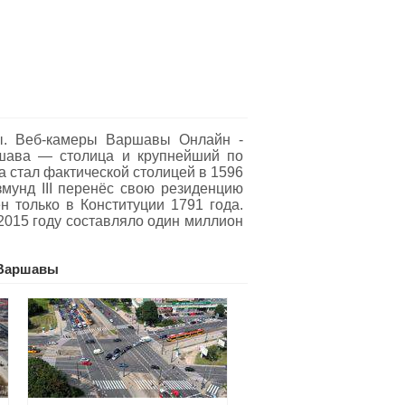
ы. Веб-камеры Варшавы Oнлайн -
ршава — столица и крупнейший по
 стал фактической столицей в 1596
змунд III перенёс свою резиденцию
н только в Конституции 1791 года.
2015 году составляло один миллион
 Варшавы