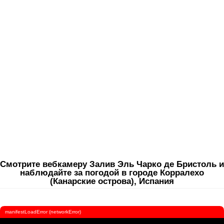
Смотрите вебкамеру Залив Эль Чарко де Бристоль и
наблюдайте за погодой в городе Корралехо
(Канарские острова), Испания
manifestLoadError (networkError)