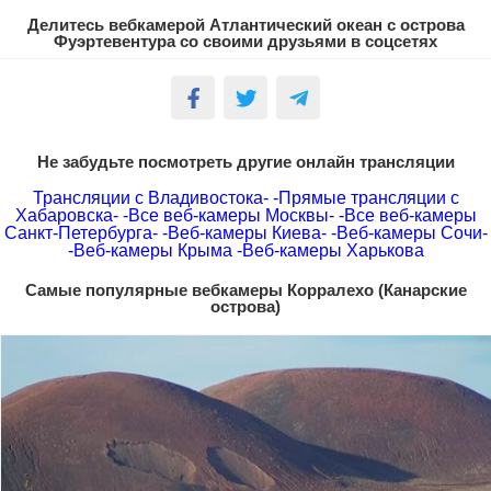
Делитесь вебкамерой Атлантический океан с острова
Фуэртевентура со своими друзьями в соцсетях
Не забудьте посмотреть другие онлайн трансляции
Трансляции с Владивостока-
-Прямые трансляции с
Хабаровска-
-Все веб-камеры Москвы-
-Все веб-камеры
Санкт-Петербурга-
-Веб-камеры Киева-
-Веб-камеры Сочи-
-Веб-камеры Крыма
-Веб-камеры Харькова
Самые популярные вебкамеры Корралехо (Канарские
острова)