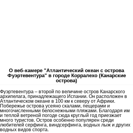
О веб-камере "Атлантический океан с острова
Фуэртевентура" в городе Корралехо (Канарские
острова)
Фуэртевентура – второй по величине остров Канарского
архипелага, принадлежащего Испании. Он расположен в
Атлантическом океане в 100 км к северу от Африки.
Побережье острова усеяно скалами, пещерами и
многочисленными белоснежными пляжами. Благодаря им
и теплой ветреной погоде сюда круглый год приезжает
много туристов. Остров особенно популярен среди
любителей серфинга, виндсерфинга, водных лыж и других
водных видов спорта.