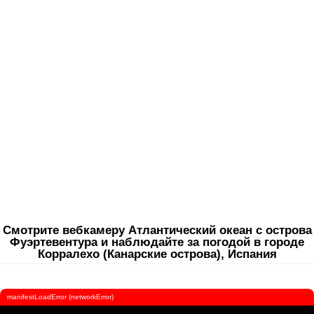
Смотрите вебкамеру Атлантический океан с острова
Фуэртевентура и наблюдайте за погодой в городе
Корралехо (Канарские острова), Испания
manifestLoadError (networkError)