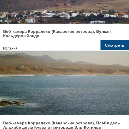
Веб-камера Корралехо (Канарские острова), Вулкан
Кальдерон Хондо
Смотреть
Испания
Веб-камера Корралехо (Канарские острова), Плайя дель
Альхибе де ла Куэва в пригороде Эль-Котильо