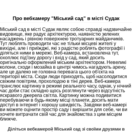
Про вебкамеру "Міський сад" в місті Судак
Міський сад в місті Судак являє собою справді надзвичайне
видовище, яке радує архітектурою, наявністю зелених
насаджень і рівною поверхнею тротуарних майданчиків.
Тут люблять проводити час не тільки місцеві жителі у
вихідні, але і приїжджі, які з радістю роблять фотографії і
діляться ними в мережі. Веб-камера, встановлена тут,
охоплює під'їзну дорогу і вхід у сад, який досить
оригінально оформлений міським архітектором. Невеликі
колони, сходи і мозайка в центрі чимось нагадують арену,
але це далеко не головна перевага цього об'єкта на
території міста. Сюди люди приходять, щоб насолодитися
свіжим повітрям, прохолодою в тіні дерев. Веб-камера
транслює картинку в режимі реального часу, однак, у нічний
час доби стає складно щось розглянути через відсутність
яскравого джерела світла. Картинку можна подивитися
перебуваючи в будь-якому місці планети, досить мати
доступ в інтернет і хорошу швидкість. Завдяки веб-камері
ви можете оцінити простір саду і вирішити для себе, чи ви
хочете витрачати свій час для знайомства з цим місцем
ближче.
Діліться вебкамерой Міський сад зі своїми друзями в