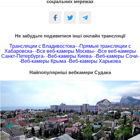
соціальних мережах
Не забудьте подивитися інші онлайн трансляції
Трансляции с Владивостока-
-Прямые трансляции с
Хабаровска-
-Все веб-камеры Москвы-
-Все веб-камеры
Санкт-Петербурга-
-Веб-камеры Киева-
-Веб-камеры Сочи-
-Веб-камеры Крыма
-Веб-камеры Харькова
Найпопулярніші вебкамери Судака