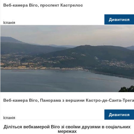
Веб-камера Віго, проспект Кастрелос
Дивитися
Іспанія
Веб-камера Віго, Панорама з вершини Кастро-де-Санта-Трег
Дивитися
Іспанія
Діліться вебкамерой Віго зі своїми друзями в соціальних
мережах