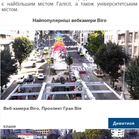
є найбільшим містом Галісії, а також університетським
містом.
Найпопулярніші вебкамери Віго
Веб-камера Віго, Проспект Гран Вія
Дивитися
Іспанія