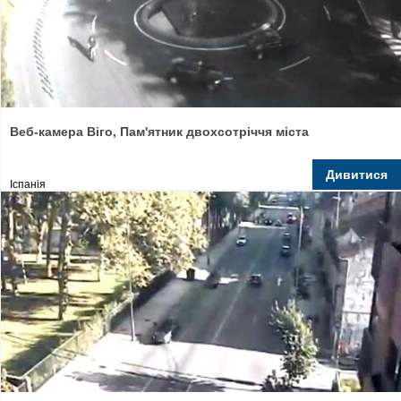
Веб-камера Віго, Пам'ятник двохсотріччя міста
Дивитися
Іспанія