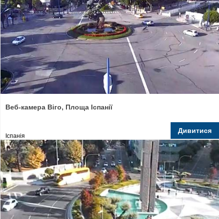
Веб-камера Віго, Площа Іспанії
Дивитися
Іспанія